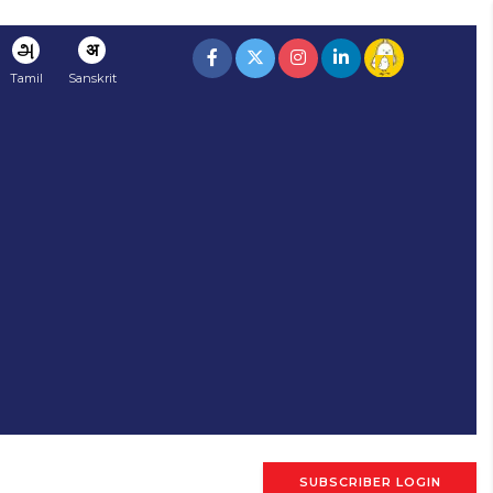
அ
अ
Tamil
Sanskrit
SUBSCRIBER LOGIN