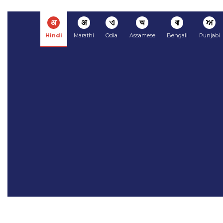
अ
अ
ଏ
অ
বা
ਅ
Hindi
Marathi
Odia
Assamese
Bengali
Punjabi