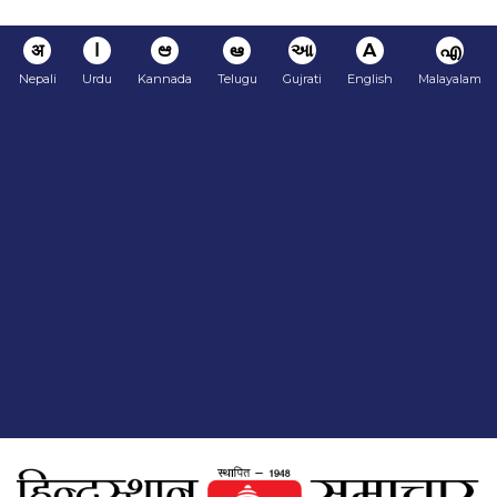
अ
ا
ಆ
ఆ
આ
A
എ
Nepali
Urdu
Kannada
Telugu
Gujrati
English
Malayalam