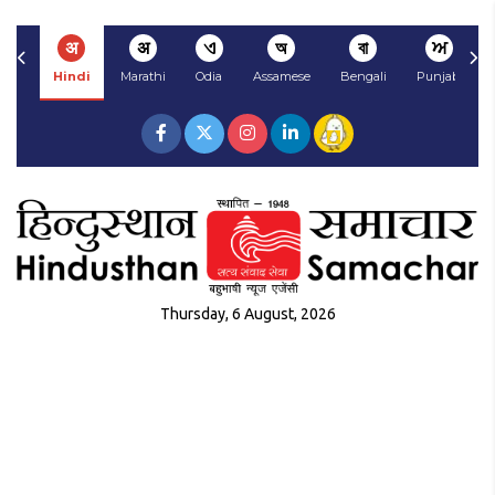
अ
अ
ଏ
অ
বা
ਅ
Hindi
Marathi
Odia
Assamese
Bengali
Punjabi
Thursday, 6 August, 2026