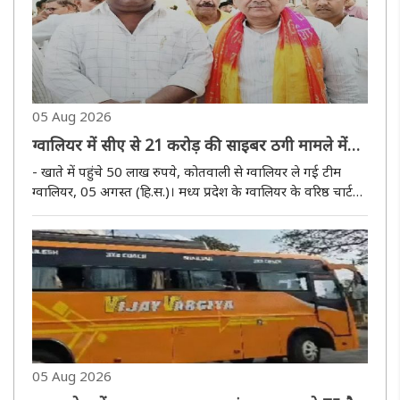
05 Aug 2026
ग्वालियर में सीए से 21 करोड़ की साइबर ठगी मामले में
शाजापुर जिला पंचायत सदस्य गिरफ्तार
- खाते में पहुंचे 50 लाख रुपये, कोतवाली से ग्वालियर ले गई टीम
ग्वालियर, 05 अगस्त (हि.स.)। मध्य प्रदेश के ग्वालियर के वरिष्ठ चार्टर्ड
एकाउंटेंट (सीए) अशोक विजयवर्गीय से हुई 21 करोड़ 6 लाख रुपये
की साइबर ठगी के मामले में स्टेट साइबर पुलिस ग्वालियर ..
05 Aug 2026