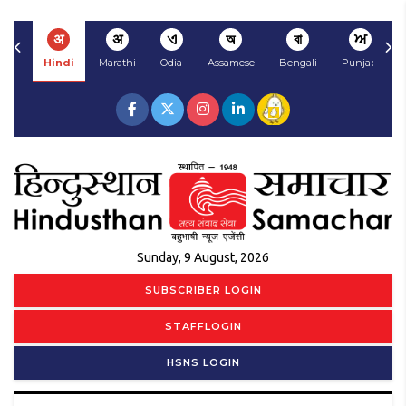
अ
अ
ଏ
অ
বা
ਅ
Hindi
Marathi
Odia
Assamese
Bengali
Punjabi
Sunday, 9 August, 2026
SUBSCRIBER LOGIN
STAFFLOGIN
HSNS LOGIN