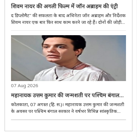
शिवम नायर की अगली फिल्म में जॉन अब्राहम की एंट्री
द डिप्लोमैट'' की सफलता के बाद अभिनेता जॉन अब्राहम और निर्देशक
शिवम नायर एक बार फिर साथ काम करने जा रहे हैं। दोनों की जोड़ी
अब एक बड़े टू-हीरो एक्शन थ्रिलर के लिए हाथ मिला रही है। फिल्म में
जबरदस्त एक्शन और रोमांच देखने को मिलेगा। हालांकि, प्रोजेक्ट..
07 Aug 2026
महानायक उत्तम कुमार की जन्मशती पर पश्चिम बंगाल
सरकार बनाएगी वार्षिक का समारोह, उच्चस्तरीय
कोलकाता, 07 अगस्त (हि. स.)। महानायक उत्तम कुमार की जन्मशती
सलाहकार समिति गठित
के अवसर पर पश्चिम बंगाल सरकार ने वर्षभर विभिन्न सांस्कृतिक
कार्यक्रमों के आयोजन की योजना बनाई है। इस उद्देश्य से राज्य के
सूचना एवं संस्कृति विभाग ने एक उच्चस्तरीय सलाहकार समिति का
गठन किया..