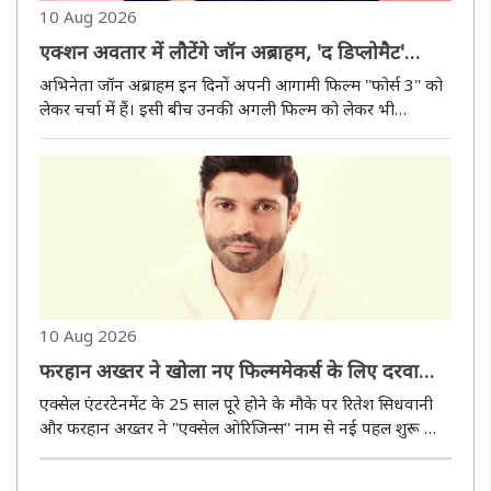
10 Aug 2026
एक्शन अवतार में लौटेंगे जॉन अब्राहम, 'द डिप्लोमैट'
निर्देशक संग फिर करेंगे काम
अभिनेता जॉन अब्राहम इन दिनों अपनी आगामी फिल्म ''फोर्स 3'' को
लेकर चर्चा में हैं। इसी बीच उनकी अगली फिल्म को लेकर भी
जानकारी सामने आई है। रिपोर्ट के मुताबिक, जॉन एक बार फिर
निर्देशक शिवम नायर के साथ काम करने जा रहे हैं। दोनों ने इससे पहले
2025 में..
10 Aug 2026
फरहान अख्तर ने खोला नए फिल्ममेकर्स के लिए दरवाजा,
लॉन्च किया 'एक्सेल ओरिजिन'
एक्सेल एंटरटेनमेंट के 25 साल पूरे होने के मौके पर रितेश सिधवानी
और फरहान अख्तर ने ''एक्सेल ओरिजिन्स'' नाम से नई पहल शुरू की
है। इसका उद्देश्य 30 साल से कम उम्र के भारतीय फिल्ममेकर्स की नई
प्रतिभाओं को तलाशना और उन्हें अपनी कहानियां दर्शकों तक पहु..