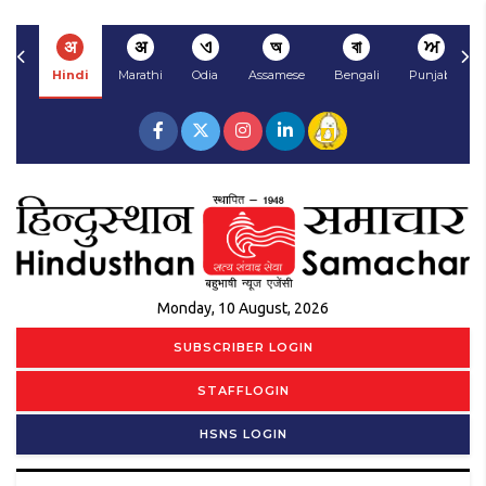
अ
अ
ଏ
অ
বা
ਅ
Hindi
Marathi
Odia
Assamese
Bengali
Punjabi
Monday, 10 August, 2026
SUBSCRIBER LOGIN
STAFFLOGIN
HSNS LOGIN