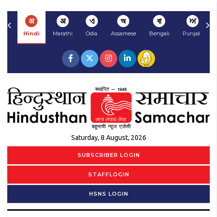
अ
अ
ଏ
অ
বা
ਅ
Hindi
Marathi
Odia
Assamese
Bengali
Punjabi
Saturday, 8 August, 2026
SUBSCRIBER LOGIN
STAFFLOGIN
HSNS LOGIN