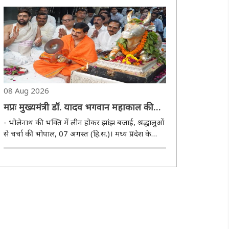
तीनों जिलों में अगले 24 घंटे के दौरान 4 इंच तक बारिश का
अनुमान जताया है। वहीं भोपाल, इंदौर, ..
08 Aug 2026
मप्रः मुख्यमंत्री डॉ. यादव भगवान महाकाल की
शयन आरती में हुए शामिल
- भोलेनाथ की भक्ति में लीन होकर झांझ बजाई, श्रद्धालुओं
से चर्चा की भोपाल, 07 अगस्त (हि.स.)। मध्य प्रदेश के
मुख्यमंत्री डॉ. मोहन यादव ने शुक्रवार की रात उज्जैन प्रवास
के दौरान श्रावण के पवित्र माह में श्री महाकालेश्‍वर मंदिर के
गर्भगृह में पहुंचकर..