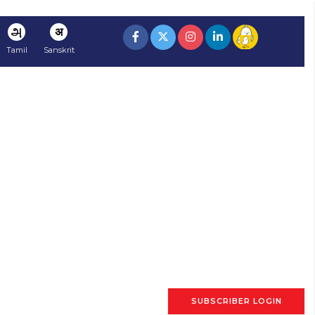
அ
अ
Tamil
Sanskrit
SUBSCRIBER LOGIN