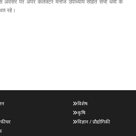
इस अवसर पर अपर कलेक्टर मनोज उपाध्याय सहित सभी धर्मो के
थित रहे।
जन
विशेष
कृषि
 फीचर
विज्ञान / प्रौद्योगिकी
ध