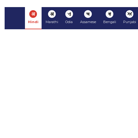
अ
अ
ଏ
অ
বা
ਅ
Hindi
Marathi
Odia
Assamese
Bengali
Punjabi