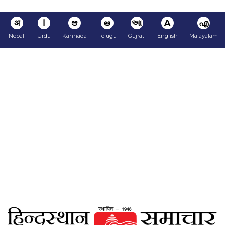
अ
ا
ಆ
ఆ
આ
A
എ
Nepali
Urdu
Kannada
Telugu
Gujrati
English
Malayalam