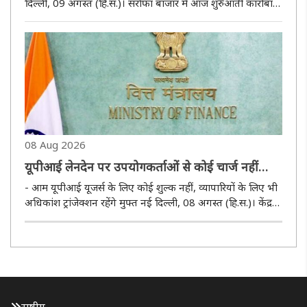
दिल्ली, 09 अगस्त (हि.स.)। सर्राफा बाजार में आज शुरुआती कारोबार
के दौरान जबरदस्त तेजी का रुख बना हुआ है। कीमत में आई तेजी के
कारण चेन्नई के अलावा देश के ज्यादातर सर्राफा बाजार में सोना आज
2,290 ..
08 Aug 2026
यूपीआई लेनदेन पर उपयोगकर्ताओं से कोई चार्ज नहीं
लिया जाएगा: वित्त मंत्रालय
- आम यूपीआई यूजर्स के लिए कोई शुल्क नहीं, व्यापारियों के लिए भी
अधिकांश ट्रांजेक्शन रहेंगे मुफ्त नई दिल्ली, 08 अगस्त (हि.स.)। केंद्र
सरकार ने शनिवार को यूपीआई से पेमेंट करने वाले करोड़ों यूजर्स के
बीच शुल्क को लेकर जारी भ्रम को दूर करते हुए सफाई..