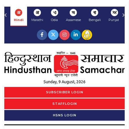
अ
अ
ଏ
অ
বা
ਅ
Hindi
Marathi
Odia
Assamese
Bengali
Punjabi
Sunday, 9 August, 2026
SUBSCRIBER LOGIN
STAFFLOGIN
HSNS LOGIN