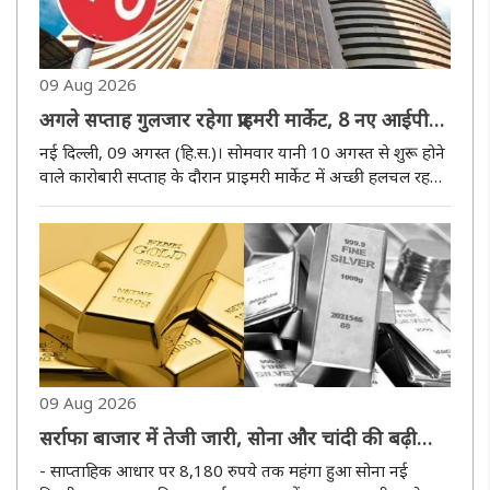
09 Aug 2026
अगले सप्ताह गुलजार रहेगा प्राइमरी मार्केट, 8 नए आईपीओ
की लॉन्चिंग, 8 कंपनियों के शेयर भी स्टॉक मार्केट में होंगे
नई दिल्ली, 09 अगस्त (हि.स.)। सोमवार यानी 10 अगस्त से शुरू होने
लिस्ट
वाले कारोबारी सप्ताह के दौरान प्राइमरी मार्केट में अच्छी हलचल रहने
वाली है। इस सप्ताह आठ कंपनियां अपने आईपीओ लॉन्च कर रही हैं।
इनमें पांच कंपनियों के आईपीओ मेनबोर्ड सेगमेंट के हैं, जबकि..
09 Aug 2026
सर्राफा बाजार में तेजी जारी, सोना और चांदी की बढ़ी
चमक
- साप्ताहिक आधार पर 8,180 रुपये तक महंगा हुआ सोना नई