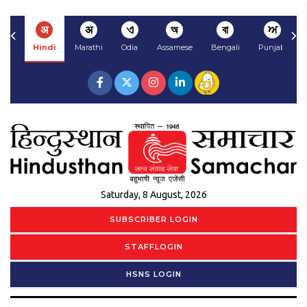
अ
अ
ଏ
অ
বা
ਅ
Hindi
Marathi
Odia
Assamese
Bengali
Punjabi
Saturday, 8 August, 2026
SUBSCRIBER LOGIN
STAFFLOGIN
HSNS LOGIN