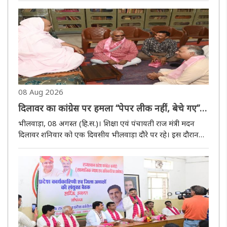
गेट होते हुए बड़ी चौपड़ पहुंचेगी। यहां यात्रा विशाल सभा में..
08 Aug 2026
दिलावर का कांग्रेस पर हमला “पेपर लीक नहीं, बेचे गए”,
पंचायत चुनाव में भाजपा की जीत का दावा
भीलवाड़ा, 08 अगस्त (हि.स.)। शिक्षा एवं पंचायती राज मंत्री मदन
दिलावर शनिवार को एक दिवसीय भीलवाड़ा दौरे पर रहे। इस दौरान
उन्होंने धार्मिक स्थलों पर दर्शन-पूजन करने के साथ विभिन्न स्थानों पर
पौधारोपण कार्यक्रमों में हिस्सा लिया और सरकारी स्कूलों की ..