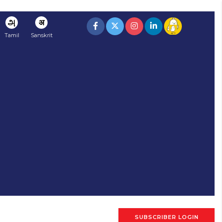
அ
अ
Tamil
Sanskrit
SUBSCRIBER LOGIN