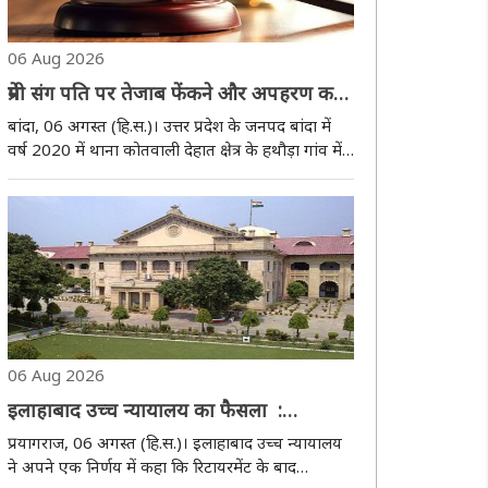
06 Aug 2026
प्रेमी संग पति पर तेजाब फेंकने और अपहरण करने
वाली पत्नी समेत दो दोषियों को सात-सात साल
बांदा, 06 अगस्त (हि.स.)। उत्तर प्रदेश के जनपद बांदा में
की सजा
वर्ष 2020 में थाना कोतवाली देहात क्षेत्र के हथौड़ा गांव में
पत्नी द्वारा अपने प्रेमी के साथ मिलकर पति पर तेजाब
डालने, मारपीट और अपहरण करने के बहुचर्चित मामले में
न्यायालय ने गुरुवार को दोनों..
06 Aug 2026
इलाहाबाद उच्च न्यायालय का फैसला :
रिटायरमेंट के बाद एकेडमिक सेशन के अंत तक
प्रयागराज, 06 अगस्त (हि.स.)। इलाहाबाद उच्च न्यायालय
नौकरी जारी रखने का हक रिसर्च ड्यूटी पर तैनात
ने अपने एक निर्णय में कहा कि रिटायरमेंट के बाद