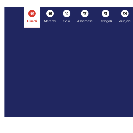
अ
अ
ଏ
অ
বা
ਅ
Hindi
Marathi
Odia
Assamese
Bengali
Punjabi