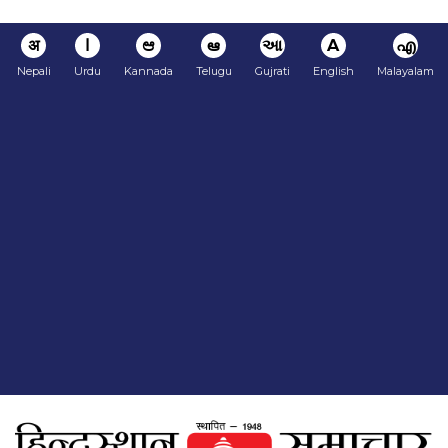
अ
ا
ಆ
ఆ
આ
A
എ
Nepali
Urdu
Kannada
Telugu
Gujrati
English
Malayalam