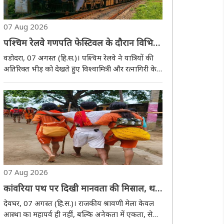
07 Aug 2026
पश्चिम रेलवे गणपति फेस्टिवल के दौरान विभिन्न
गंतव्यों के लिए चलाएगी स्पेशल ट्रेनें
वडोदरा, 07 अगस्त (हि.स.)। पश्चिम रेलवे ने यात्रियों की
अतिरिक्त भीड़ को देखते हुए विश्वामित्री और रत्नागिरी के
बीच विशेष किराये पर दो स्पेशल ट्रेनों के संचालन की
घोषणा की है। इन ट्रेनों का संचालन सितंबर माह में निर्धारित
तिथियों पर किया जाएगा। दोनो..
07 Aug 2026
कांवरिया पथ पर दिखी मानवता की मिसाल, थके
डाक बम को सहारा देकर मंदिर तक पहुंचाया
देवघर, 07 अगस्त (हि.स.)। राजकीय श्रावणी मेला केवल
आस्था का महापर्व ही नहीं, बल्कि अनेकता में एकता, सेवा