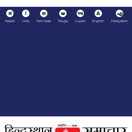
अ
ا
ಆ
ఆ
આ
A
എ
Nepali
Urdu
Kannada
Telugu
Gujrati
English
Malayalam