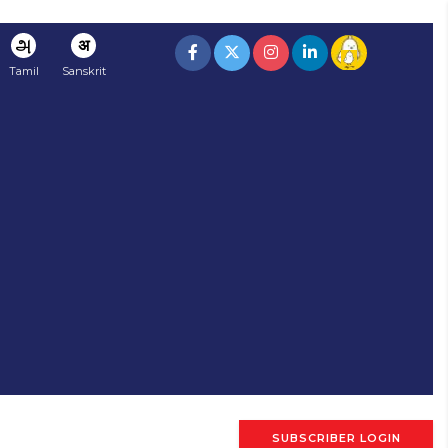
அ
अ
Tamil
Sanskrit
SUBSCRIBER LOGIN