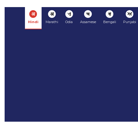
अ
अ
ଏ
অ
বা
ਅ
Hindi
Marathi
Odia
Assamese
Bengali
Punjabi