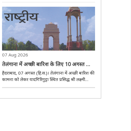
और आपसी सहयोग की भावना का भी जीवंत उदाहरण
बनकर सामने आ रहा है। सुल्तानगंज से पवित्र गंगाजल
लेकर बाबा बैद्यनाथ धाम की ओर बढ़ रहे कांवरियों के ..
07 Aug 2026
तेलंगाना में अच्छी बारिश के लिए 10 अगस्त को
रेवंत सरकार कराएगी ‘वरुण यज्ञम’
हैदराबाद, 07 अगस्त (हि.स.)। तेलंगाना में अच्छी बारिश की
कामना को लेकर यादगिरिगुट्टा स्थित प्रसिद्ध श्री लक्ष्मी
नरसिम्हा स्वामी मंदिर के पुजारियों ने 10 अगस्त को
नागार्जुन सागर जलाशय में ‘वरुण यज्ञम’ आयोजित करने का
निर्णय लिया है। यह आयोजन मुख्यमंत..