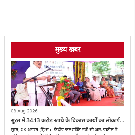
मुख्य खबर
08 Aug 2026
सुरत में 34.13 करोड़ रुपये के विकास कार्यों का लोकार्पण
और भूमिपूजन, सी.आर. पाटील ने अभिभावकों से कहा-
सूरत, 08 अगस्त (हि.स.)। केंद्रीय जलशक्ति मंत्री सी.आर. पाटील ने