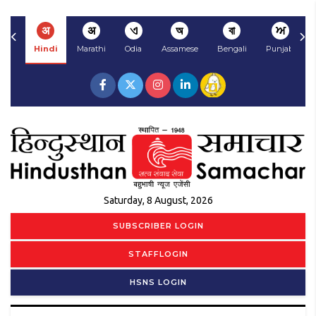
अ
अ
ଏ
অ
বা
ਅ
Hindi
Marathi
Odia
Assamese
Bengali
Punjabi
Saturday, 8 August, 2026
SUBSCRIBER LOGIN
STAFFLOGIN
HSNS LOGIN