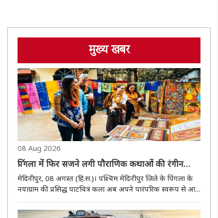
मुख्य खबर
08 Aug 2026
पिंगला में फिर सजने लगी पौराणिक कथाओं की रंगीन
दुनिया, कपड़ों से गहनों तक पहुंची पाटचित्र कला
मेदिनीपुर, 08 अगस्त (हि.स.)। पश्चिम मेदिनीपुर जिले के पिंगला के
नयाग्राम की प्रसिद्ध पाटचित्र कला अब अपने पारंपरिक स्वरूप से आगे
बढ़कर आधुनिक जीवन का हिस्सा बन रही है। कभी घर-घर घूमकर
रामायण, महाभारत, मनसामंगल, चंडीमंगल और कृष्णलीला की कथाएं