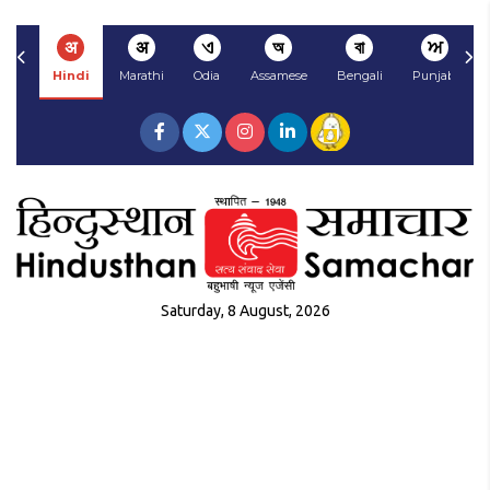
अ
अ
ଏ
অ
বা
ਅ
Hindi
Marathi
Odia
Assamese
Bengali
Punjabi
Saturday, 8 August, 2026