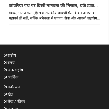
कांवरिया पथ पर दिखी मानवता की मिसाल, थके डाक
बम को सहारा देकर मंदिर तक पहुंचाया
देवघर, 07 अगस्त (हि.स.)। राजकीय श्रावणी मेला केवल आस्था का
महापर्व ही नहीं, बल्कि अनेकता में एकता, सेवा और आपसी सहयोग
की भावना का भी जीवंत उदाहरण बनकर सामने आ रहा है।
सुल्तानगंज से पवित्र गंगाजल लेकर बाबा बैद्यनाथ धाम की ओर बढ़ रहे
कांवरियों के ..
राष्ट्रीय
राज्य
अंतरराष्ट्रीय
आर्थिक
मनोरंजन
खेल
लेख / फीचर
अपराध