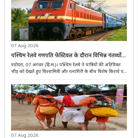
सुनाकर..
07 Aug 2026
पश्चिम रेलवे गणपति फेस्टिवल के दौरान विभिन्न गंतव्यों
के लिए चलाएगी स्पेशल ट्रेनें
वडोदरा, 07 अगस्त (हि.स.)। पश्चिम रेलवे ने यात्रियों की अतिरिक्त
भीड़ को देखते हुए विश्वामित्री और रत्नागिरी के बीच विशेष किराये पर
दो स्पेशल ट्रेनों के संचालन की घोषणा की है। इन ट्रेनों का संचालन
सितंबर माह में निर्धारित तिथियों पर किया जाएगा। दोनो..
07 Aug 2026