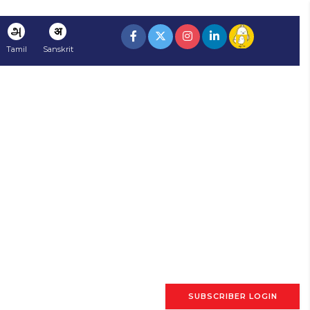
அ
अ
Tamil
Sanskrit
SUBSCRIBER LOGIN