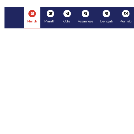
अ
अ
ଏ
অ
বা
ਅ
Hindi
Marathi
Odia
Assamese
Bengali
Punjabi