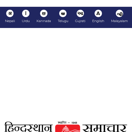
अ
ا
ಆ
ఆ
આ
A
എ
Nepali
Urdu
Kannada
Telugu
Gujrati
English
Malayalam