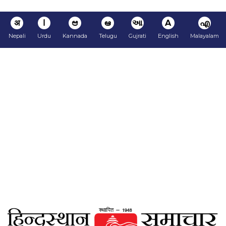
अ
ا
ಆ
ఆ
આ
A
എ
Nepali
Urdu
Kannada
Telugu
Gujrati
English
Malayalam