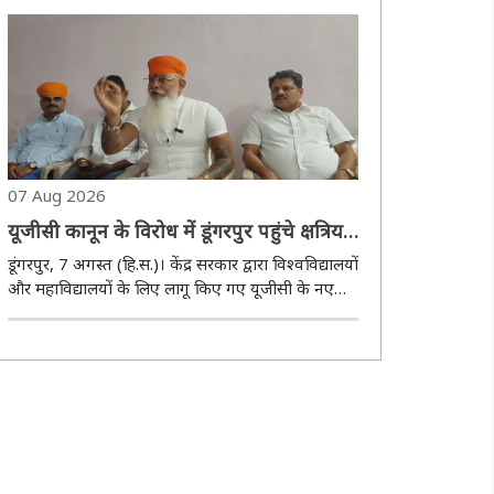
चुनाव एवं स्थानीय निकाय चुनाव वन स्टेट-वन इलेक्शन
की अवधारणा पर कराए जाने, किसान..
07 Aug 2026
यूजीसी कानून के विरोध में डूंगरपुर पहुंचे क्षत्रिय
करणी सेना के राष्ट्रीय अध्यक्ष
डूंगरपुर, 7 अगस्त (हि.स.)। केंद्र सरकार द्वारा विश्वविद्यालयों
और महाविद्यालयों के लिए लागू किए गए यूजीसी के नए
नियमों के विरोध में 23 अगस्त को दिल्ली के जंतर-मंतर पर
''सवर्ण आक्रोश महापंचायत'' आयोजित की जाएगी। यह
जानकारी क्षत्रिय करणी सेना और अख..