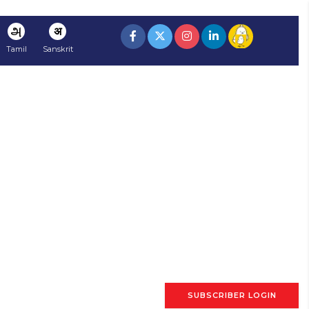
அ
अ
Tamil
Sanskrit
SUBSCRIBER LOGIN