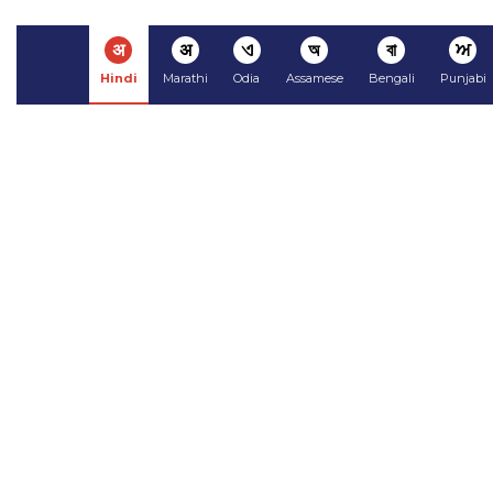
अ
अ
ଏ
অ
বা
ਅ
Hindi
Marathi
Odia
Assamese
Bengali
Punjabi