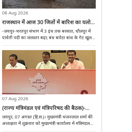
08 Aug 2026
राजस्थान में आज 30 जिलों में बारिश का यलो
अलर्ट, सीकर-झुंझुनूं में भारी बारिश की चेतावनी;
-जयपुर-भरतपुर संभाग में 3 इंच तक बरसात, धौलपुर में
भरतपुर में स्कूल बंद
पार्वती नदी का जलस्तर बढ़ा; बंध बारेठा बांध के गेट खुलने
की संभावना..
07 Aug 2026
(राज्य मंत्रिमंडल एवं मंत्रिपरिषद की बैठक)-
ओबीसी आयोग की सिफारिशें स्वीकृत, वन स्टेट-
जयपुर, 07 अगस्त (हि.स.)। मुख्यमंत्री भजनलाल शर्मा की
वन इलेक्शन के तहत होंगे पंचायत राज एवं
अध्यक्षता में शुक्रवार को मुख्यमंत्री कार्यालय में मंत्रिमंडल
एवं मंत्रिपरिषद की बैठक आयोजित हुई। इसमें पंचायत राज
नगरीय निकाय चुनाव