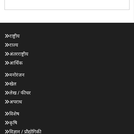
मामलों की जानकारी उन्हें दे। अदालत ने पुलिस आयुक्त को निर्देश
दिया कि यदि ..
राष्ट्रीय
राज्य
अंतरराष्ट्रीय
आर्थिक
मनोरंजन
खेल
लेख / फीचर
अपराध
विशेष
कृषि
विज्ञान / प्रौद्योगिकी