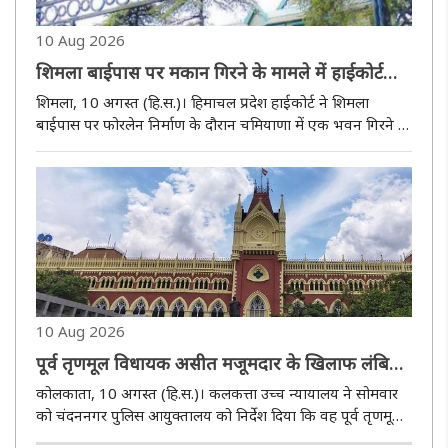
10 Aug 2026
शिमला बाईपास पर मकान गिरने के मामले में हाईकोर्ट
सख्त, एनएचएआई और कंपनी को 2.23 करोड़ मुआवजा
शिमला, 10 अगस्त (हि.स.)। हिमाचल प्रदेश हाईकोर्ट ने शिमला
देने के आदेश
बाईपास पर फोरलेन निर्माण के दौरान चमियाणा में एक भवन गिरने के
मामले में भारतीय राष्ट्रीय राजमार्ग प्राधिकरण (एनएचएआई) और
निर्माण कंपनी को मुआवजे की आधी-आधी राशि चार सप्ताह के भीतर
देने के ..
10 Aug 2026
पूर्व तृणमूल विधायक असीत मजूमदार के खिलाफ लंबित
मामलों की जानकारी दे पुलिस : कलकत्ता हाई कोर्ट
कोलकाता, 10 अगस्त (हि.स.)। कलकत्ता उच्च न्यायालय ने सोमवार
को चंदननगर पुलिस आयुक्तालय को निर्देश दिया कि वह पूर्व तृणमूल
कांग्रेस विधायक असीत मजूमदार के खिलाफ लंबित आपराधिक