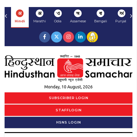
अ
अ
ଏ
অ
বা
ਅ
Hindi
Marathi
Odia
Assamese
Bengali
Punjabi
Monday, 10 August, 2026
SUBSCRIBER LOGIN
STAFFLOGIN
HSNS LOGIN