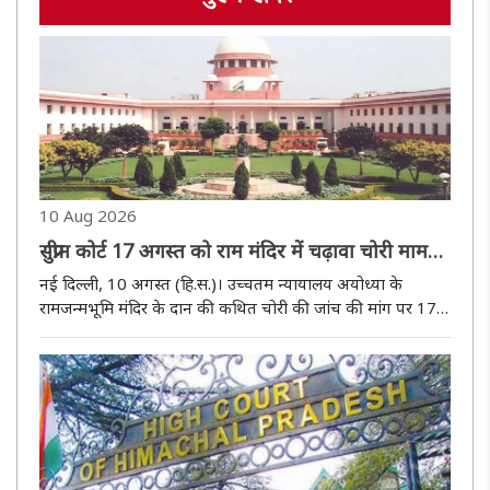
10 Aug 2026
सुप्रीम कोर्ट 17 अगस्त को राम मंदिर में चढ़ावा चोरी मामले
की करेगा सुनवाई
नई दिल्ली, 10 अगस्त (हि.स.)। उच्चतम न्यायालय अयोध्या के
रामजन्मभूमि मंदिर के दान की कथित चोरी की जांच की मांग पर 17
अगस्त को सुनवाई करेगा। साेमवार काे उत्तर प्रदेश सरकार की ओर से
पेश वकील ने चीफ जस्टिस सूर्यकांत की अध्यक्षता वाली पीठ के समक्ष
कहा ..