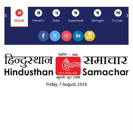
अ
अ
ଏ
অ
বা
ਅ
Hindi
Marathi
Odia
Assamese
Bengali
Punjabi
Friday, 7 August, 2026