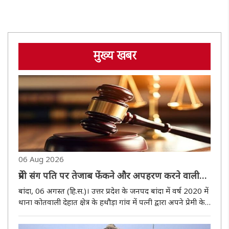
मुख्य खबर
06 Aug 2026
प्रेमी संग पति पर तेजाब फेंकने और अपहरण करने वाली
पत्नी समेत दो दोषियों को सात-सात साल की सजा
बांदा, 06 अगस्त (हि.स.)। उत्तर प्रदेश के जनपद बांदा में वर्ष 2020 में
थाना कोतवाली देहात क्षेत्र के हथौड़ा गांव में पत्नी द्वारा अपने प्रेमी के
साथ मिलकर पति पर तेजाब डालने, मारपीट और अपहरण करने के
बहुचर्चित मामले में न्यायालय ने गुरुवार को दोनों..