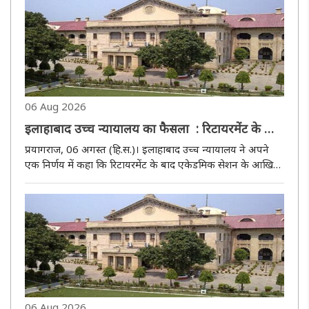
06 Aug 2026
इलाहाबाद उच्च न्यायालय का फैसला : रिटायरमेंट के बाद
एकेडमिक सेशन के अंत तक नौकरी जारी रखने का हक
प्रयागराज, 06 अगस्त (हि.स.)। इलाहाबाद उच्च न्यायालय ने अपने
रिसर्च ड्यूटी पर तैनात टीचर को नहीं
एक निर्णय में कहा कि रिटायरमेंट के बाद एकेडमिक सेशन के आखिर
तक नौकरी जारी रखना एक रियायत है, न कि कोई कानूनी अधिकार।
इसका दावा सिर्फ़ वही टीचर कर सकता है जो असल में रेगुलर टीचिंग
(नियमित..
06 Aug 2026