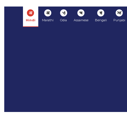
अ
अ
ଏ
অ
বা
ਅ
Hindi
Marathi
Odia
Assamese
Bengali
Punjabi