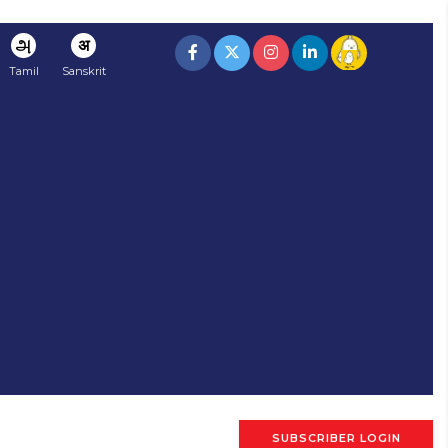
அ
अ
Tamil
Sanskrit
SUBSCRIBER LOGIN