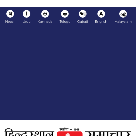
अ
ا
ಆ
ఆ
આ
A
എ
Nepali
Urdu
Kannada
Telugu
Gujrati
English
Malayalam