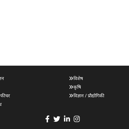
जन
विशेष
कृषि
 फीचर
विज्ञान / प्रौद्योगिकी
ध