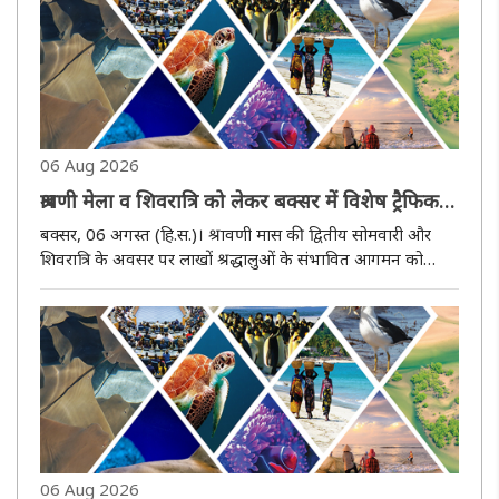
06 Aug 2026
श्रावणी मेला व शिवरात्रि को लेकर बक्सर में विशेष ट्रैफिक
प्लान लागू, 9 से 11 अगस्त तक बड़े वाहनों की नो-एंट्री
बक्सर, 06 अगस्त (हि.स.)। श्रावणी मास की द्वितीय सोमवारी और
शिवरात्रि के अवसर पर लाखों श्रद्धालुओं के संभावित आगमन को
देखते हुए बक्सर पुलिस ने व्यापक यातायात व्यवस्था लागू करने का
निर्णय लिया है। पुलिस उपाधीक्षक कार्यालय, बक्सर की ओर से जारी
आदेश..
06 Aug 2026