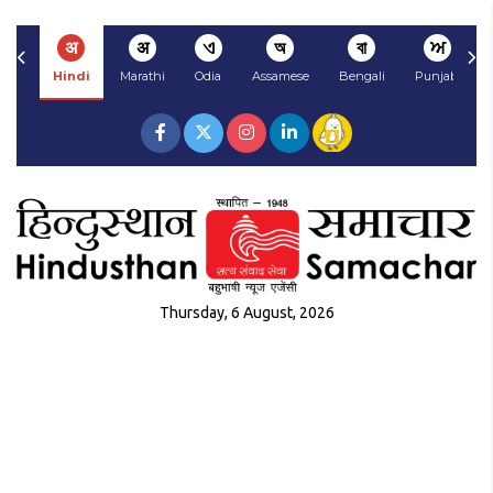
अ
अ
ଏ
অ
বা
ਅ
Hindi
Marathi
Odia
Assamese
Bengali
Punjabi
Thursday, 6 August, 2026