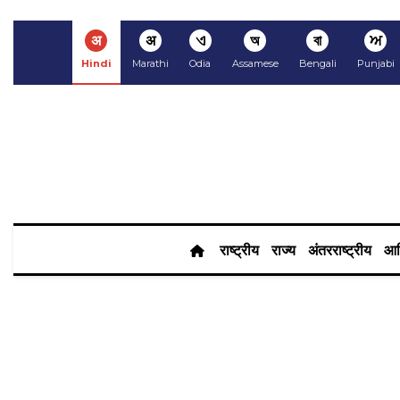
अ
अ
ଏ
অ
বা
ਅ
Hindi
Marathi
Odia
Assamese
Bengali
Punjabi
राष्ट्रीय
राज्य
अंतरराष्ट्रीय
आर