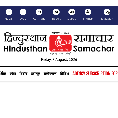
अ
ا
ಆ
ఆ
આ
A
എ
Nepali
Urdu
Kannada
Telugu
Gujrati
English
Malayalam
Friday, 7 August, 2026
्थिक
खेल
विशेष
कानून
मनोरंजन
विविध
AGENCY SUBSCRIPTION FO