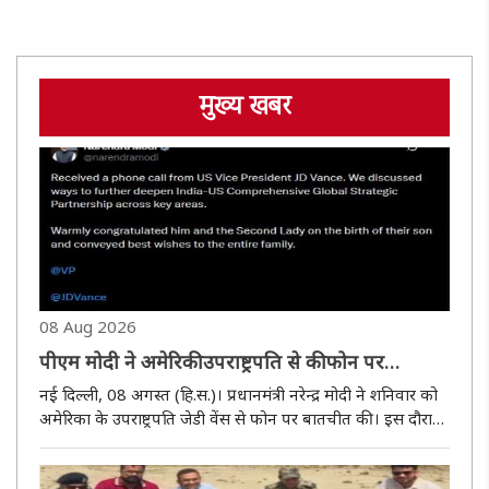
मुख्य खबर
08 Aug 2026
पीएम मोदी ने अमेरिकी उपराष्ट्रपति से की फोन पर
बातचीत, भारत-अमेरिका संबंधों को और मजबूत करने
नई दिल्ली, 08 अगस्त (हि.स.)। प्रधानमंत्री नरेन्द्र मोदी ने शनिवार को
पर जोर
अमेरिका के उपराष्ट्रपति जेडी वेंस से फोन पर बातचीत की। इस दौरान
दोनों नेताओं ने भारत और अमेरिका के बीच व्यापक वैश्विक
रणनीतिक साझेदारी को विभिन्न महत्वपूर्ण क्षेत्रों में और मजबूत..