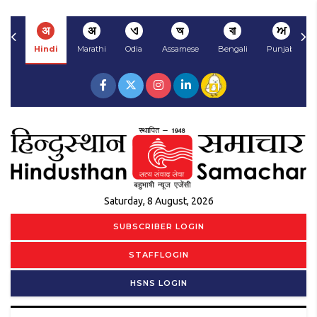
अ
अ
ଏ
অ
বা
ਅ
Hindi
Marathi
Odia
Assamese
Bengali
Punjabi
Saturday, 8 August, 2026
SUBSCRIBER LOGIN
STAFFLOGIN
HSNS LOGIN