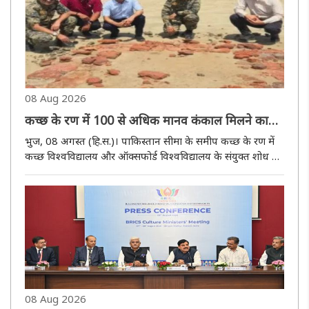
08 Aug 2026
कच्छ के रण में 100 से अधिक मानव कंकाल मिलने का
दावा, प्राचीन बस्ती के अवशेष भी मिले
भुज, 08 अगस्त (हि.स.)। पाकिस्तान सीमा के समीप कच्छ के रण में
कच्छ विश्वविद्यालय और ऑक्सफोर्ड विश्वविद्यालय के संयुक्त शोध के
दौरान 100 से अधिक मानव कंकाल मिलने से पुरातत्व एवं इतिहास के
क्षेत्र में उत्सुकता बढ़ गई है। शोधकर्ताओं के अनुसार, एक ही ..
08 Aug 2026