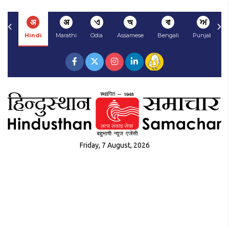
अ
अ
ଏ
অ
বা
ਅ
Hindi
Marathi
Odia
Assamese
Bengali
Punjabi
Friday, 7 August, 2026