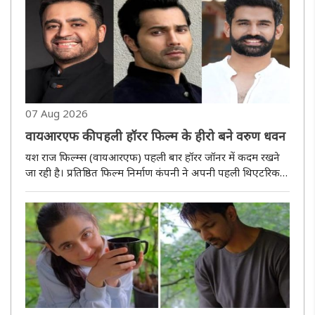
गठन किया..
07 Aug 2026
वायआरएफ की पहली हॉरर फिल्म के हीरो बने वरुण धवन
यश राज फिल्म्स (वायआरएफ) पहली बार हॉरर जॉनर में कदम रखने
जा रही है। प्रतिष्ठित फिल्म निर्माण कंपनी ने अपनी पहली थिएटरिकल
हॉरर फिल्म की तैयारी शुरू कर दी है, जिसका निर्देशन अभय पन्नू
करेंगे। अभय पन्नू समीक्षकों द्वारा सराही गई वेब सीरीज़ ''रॉकेट ..