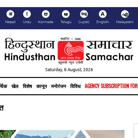
अ
ا
ಆ
ఆ
આ
A
എ
Nepali
Urdu
Kannada
Telugu
Gujrati
English
Malayalam
Saturday, 8 August, 2026
्थिक
खेल
विशेष
कानून
मनोरंजन
विविध
AGENCY SUBSCRIPTION FO
ौत