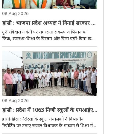
08 Aug 2026
हांसी : भाजपा प्रदेश अध्यक्ष ने गिनाईं सरकार की
उपलब्धियां, समरसता अभियान से रोजगार तक
गुरु रविदास जयंती पर समरसता संकल्प अभियान का
रखी सरकार की योजनाएं
जिक्र, स्वास्थ्य-शिक्षा के विस्तार और बिना पर्ची-बिना खर्ची
भर्ती प्रक्रिया का किया दावा हांसी, 08 अगस्त (हि.स.)।
भाजपा प्रदेश अध्यक्ष डॉ. अर्चना गुप्ता ने कहा है कि पार्टी
संत गुरु ..
08 Aug 2026
हांसी : प्रदेश में 1063 निजी स्कूलों के एमआईएस
पोर्टल बंद होने से संचालकों में रोष, बच्चों की
हांसी-हिसार-सिरसा के स्कूल संचालकों ने विभागीय
पढ़ाई हो रही प्रभावित
रिपोर्टिंग पर उठाए सवाल विधायक के माध्यम से शिक्षा मंत्री
से आमने-सामने बैठक की मांग हांसी, 08 अगस्त (हि.स.)।