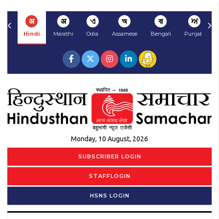
अ
अ
ଏ
অ
বা
ਅ
Hindi
Marathi
Odia
Assamese
Bengali
Punjabi
Monday, 10 August, 2026
SUBSCRIBER LOGIN
STAFFLOGIN
HSNS LOGIN