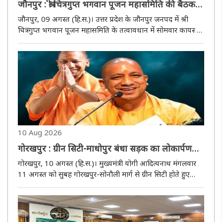
जौनपुर : श्री चित्रगुप्त भगवान पूजन महासमिति की बैठक
सम्पन्न, 11 नवंबर को निकलेगी शोभायात्रा
जौनपुर, 09 अगस्त (हि.स.)। उत्तर प्रदेश के जौनपुर जनपद में श्री
चित्रगुप्त भगवान पूजन महासमिति के तत्वावधान में सोमवार कायस्थ
समाज के विभिन्न संगठनों के पदाधिकारियों की आवश्यक बैठक
गिरिजेश कुमार श्रीवास्तव के आवास पर आयोजित की गई। बैठक में
आगामी ..
10 Aug 2026
गोरखपुर : ग्रीन सिटी-माधोपुर बंधा सड़क का लोकार्पण
करेंगे मुख्यमंत्री योगी
गोरखपुर, 10 अगस्त (हि.स.)। मुख्यमंत्री योगी आदित्यनाथ मंगलवार
11 अगस्त को सुबह गोरखपुर-सोनौली मार्ग से ग्रीन सिटी होते हुए
माधोपुर बंधा तक सड़क चौड़ीकरण और सुदृढ़ीकरण कार्य का
लोकार्पण करेंगे। करीब दो किमी. की लंबाई में इस सड़क के निर्माण पर
69.58 करोड़..