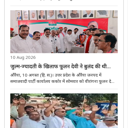
के तहत संचालित योग वैलनेस सेंटर, राजकीय होम्योपैथिक
चिकित्सालय जनपद औरैया की ओर से सोमवार को कामदगिरि शिक्षा
निकेतन..
10 Aug 2026
जुल्म-ज्यादती के खिलाफ फूलन देवी ने बुलंद की थी
आवाज : सर्वेश बाबू गौतम
औरैया, 10 अगस्त (हि. स.)। उत्तर प्रदेश के औरैया जनपद में
समाजवादी पार्टी कार्यालय ककोर में सोमवार को वीरांगना फूलन देवी
की जयंती श्रद्धा और सम्मान के साथ मनाई गई। कार्यक्रम की
अध्यक्षता समाजवादी पार्टी के जिलाध्यक्ष सर्वेश बाबू गौतम ने की,
जबकि ..