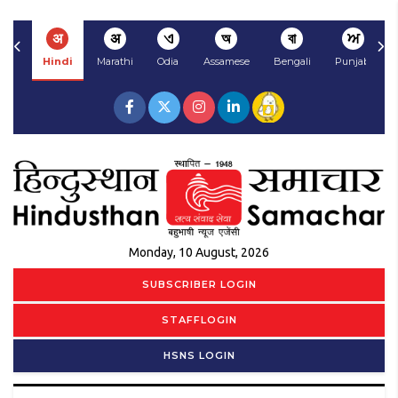
अ
अ
ଏ
অ
বা
ਅ
Hindi
Marathi
Odia
Assamese
Bengali
Punjabi
Monday, 10 August, 2026
SUBSCRIBER LOGIN
STAFFLOGIN
HSNS LOGIN