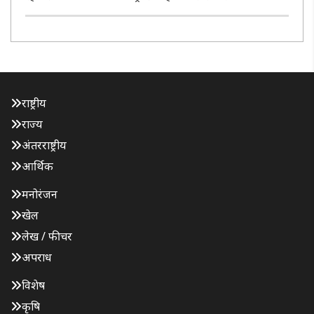
किलोमीटर आगे नंदगांव के पास अनियंत्रित होकर सड़क से नीचे दूसरी
कच्ची सड़क में जा घुसा। हादसे के दौरान यात्रियों में हड़कंप ..
राष्ट्रीय
राज्य
अंतरराष्ट्रीय
आर्थिक
मनोरंजन
खेल
लेख / फीचर
अपराध
विशेष
कृषि