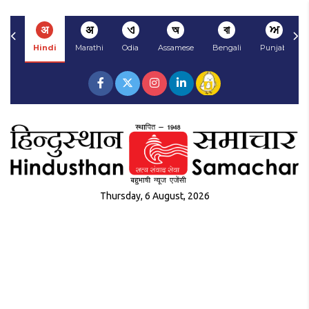
अ
अ
ଏ
অ
বা
ਅ
Hindi
Marathi
Odia
Assamese
Bengali
Punjabi
Thursday, 6 August, 2026