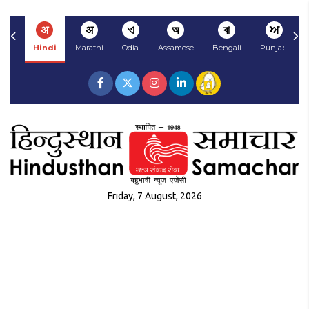
अ
अ
ଏ
অ
বা
ਅ
Hindi
Marathi
Odia
Assamese
Bengali
Punjabi
Friday, 7 August, 2026