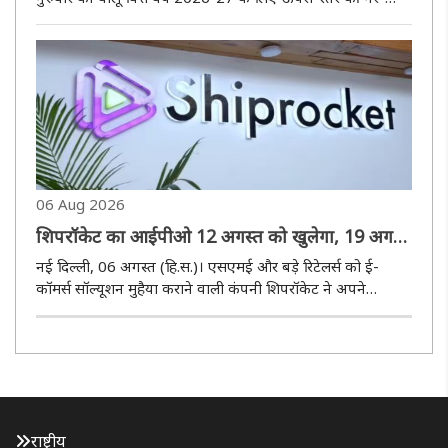
बैंकिंग वित्तीय कंपनियों (एनबीएफसी-यूएल) की सूची जारी की है,
जिसमें टाटा संस प्राइवेट लिमिटेड को बरकरार रखा गया है। आरबीआई
की ..
06 Aug 2026
शिपरॉकेट का आईपीओ 12 अगस्त को खुलेगा, 19 अगस्त
को हो सकती है लिस्टिंग
नई दिल्ली, 06 अगस्त (हि.स.)। एसएमई और बड़े रिटेलर्स को ई-
कॉमर्स सॉल्यूशन मुहैया कराने वाली कंपनी शिपरॉकेट ने अपने
आईपीओ की लॉन्चिंग का ऐलान कर दिया है। कंपनी का 1,617.48
करोड़ रुपये का आईपीओ 12 अगस्त को खुलेगा। इस आईपीओ में
निवेशक 14 अगस्त तक बोली..
राष्ट्रीय