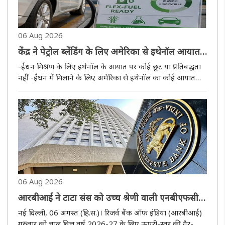
06 Aug 2026
केंद्र ने पेट्रोल ब्लेंडिंग के लिए अमेरिका से इथेनॉल आयात
के दावों को किया खारिज
-ईंधन मिश्रण के लिए इथेनॉल के आयात पर कोई छूट या प्रतिबद्धता
नहीं -ईंधन में मिलाने के लिए अमेरिका से इथेनॉल का कोई आयात
नहीं: सरकार नई दिल्ली, 06 अगस्त (हि.स.)। केंद्र सरकार ने गुरुवार
को एक स्पष्टीकरण जारी करते हुए कहा कि अमेरिका से फ्यूल ब्ले..
06 Aug 2026
आरबीआई ने टाटा संस को उच्च श्रेणी वाली एनबीएफसी
की सूची में रखा बरकरार
नई दिल्ली, 06 अगस्त (हि.स.)। रिजर्व बैंक ऑफ इंडिया (आरबीआई)
गुरुवार को चालू वित्त वर्ष 2026-27 के लिए ऊपरी-स्तर की गैर-