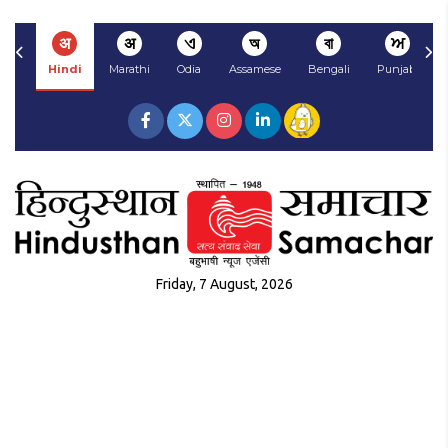
अ
अ
ଏ
অ
বা
ਅ
Hindi
Marathi
Odia
Assamese
Bengali
Punjabi
Friday, 7 August, 2026