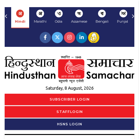
अ
अ
ଏ
অ
বা
ਅ
Hindi
Marathi
Odia
Assamese
Bengali
Punjabi
Saturday, 8 August, 2026
SUBSCRIBER LOGIN
STAFFLOGIN
HSNS LOGIN