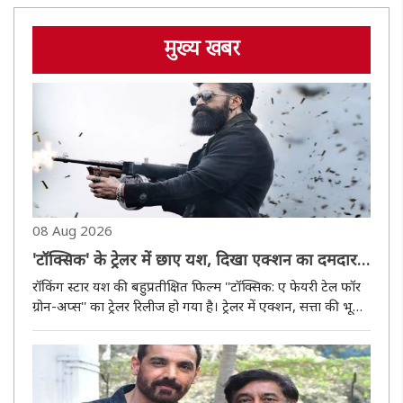
मुख्य खबर
08 Aug 2026
'टॉक्सिक' के ट्रेलर में छाए यश, दिखा एक्शन का दमदार
अंदाज
रॉकिंग स्टार यश की बहुप्रतीक्षित फिल्म ''टॉक्सिक: ए फेयरी टेल फॉर
ग्रोन-अप्स'' का ट्रेलर रिलीज हो गया है। ट्रेलर में एक्शन, सत्ता की भूख,
धोखे, प्यार और बदले की कहानी की झलक देखने को मिलती है।
फिल्म एक बड़े गैंगस्टर वर्ल्ड के इर्द-गिर्द घूमती है,..