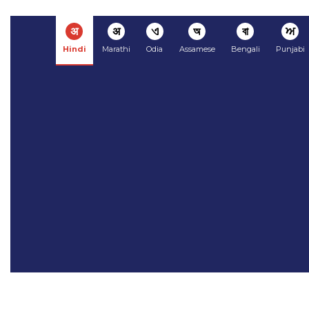
अ
अ
ଏ
অ
বা
ਅ
Hindi
Marathi
Odia
Assamese
Bengali
Punjabi