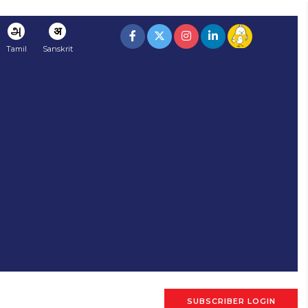
அ
अ
Tamil
Sanskrit
SUBSCRIBER LOGIN