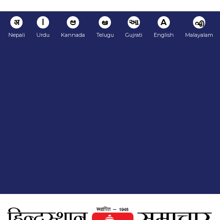
अ
ا
ಆ
ఆ
આ
A
എ
Nepali
Urdu
Kannada
Telugu
Gujrati
English
Malayalam