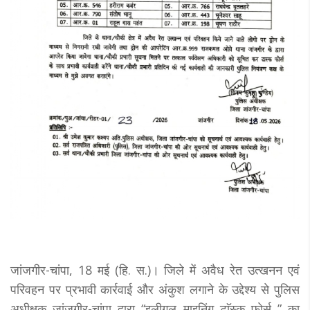
जांजगीर-चांपा, 18 मई (हि. स.)। जिले में अवैध रेत उत्खनन एवं
परिवहन पर प्रभावी कार्रवाई और अंकुश लगाने के उद्देश्य से पुलिस
अधीक्षक जांजगीर-चांपा द्वारा “इलीगल माइनिंग टाॅस्क फाेर्स ” का