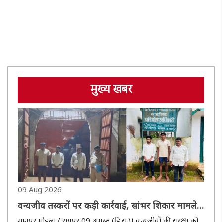
मुख्य खबर
09 Aug 2026
वन्यजीव तस्करों पर कड़ी कार्रवाई, सांभर शिकार मामले
में तीन आरोपित गिरफ्तार, भेजे गए जेल
मानपुर माेहला / रायपुर 09 अगस्त (हि.स.)। वन्यजीवों की सुरक्षा को