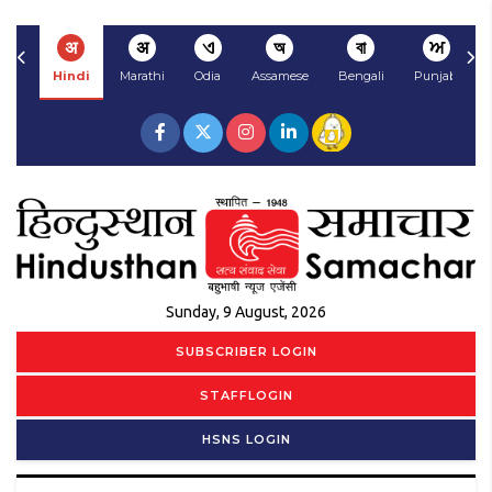
अ
अ
ଏ
অ
বা
ਅ
Hindi
Marathi
Odia
Assamese
Bengali
Punjabi
Sunday, 9 August, 2026
SUBSCRIBER LOGIN
STAFFLOGIN
HSNS LOGIN