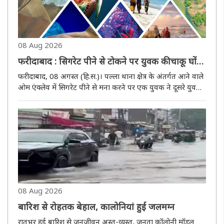
08 Aug 2026
फरीदाबाद : सिगरेट पीने से टोकने पर युवक की चाकू घोंप
हत्या
फरीदाबाद, 08 अगस्त (हि.स.)। पल्ला थाना क्षेत्र के अंतर्गत आने वाले
ओम एंक्लेव में सिगरेट पीने से मना करने पर एक युवक ने दूसरे युवक
पर चाकू से हमला कर दिया। गंभीर रूप से घायल युवक को अस्पताल
ले जाया गया, जहां उसकी मौत हो गई। घटना के बाद पुलिस ने ..
08 Aug 2026
बारिश से रोहतक बेहाल, कालोनियां हुई जलमग्न
रातभर हुई बारिश से जनजीवन अस्त-व्यस्त, जनता कॉलोनी मॉडल