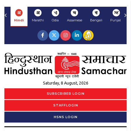
अ
अ
ଏ
অ
বা
ਅ
Hindi
Marathi
Odia
Assamese
Bengali
Punjabi
Saturday, 8 August, 2026
SUBSCRIBER LOGIN
STAFFLOGIN
HSNS LOGIN