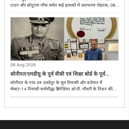
टाउन और छोटूराम चौक समेत कई इलाकों में जलभराव रोहतक, 08
अगस्त (हि.स.)। रातभर हुई मूसलाधार बारिश ने शहर की जलनिकासी
व्यवस्था को एक बार फिर चुनौती दे दी। करीब 130 एमएम बारिश के
बाद शहर के ..
08 Aug 2026
सोनीपत:एमडीयू के पूर्व वीसी एवं शिक्षा बाेर्ड के पूर्व
चेयरमैन ब्रिगेडियर ओ.पी. चौधरी का निधन
सोनीपत के गांव ठरु उलदेपुर के मूल निवासी और वर्तमान में
सेक्टर-14 निवासी कर्मयौद्धा ब्रिगेडियर ओ.पी. चौधरी के निधन की
सूचना मिलते ही शिक्षा, सामाजिक और जनसेवा से जुड़े लोगों में शोक
की लहर दौड़ गई। उनका अंतिम संस्कार शनिवार दोपहर बाद तीन बजे
सेक्टर-1..