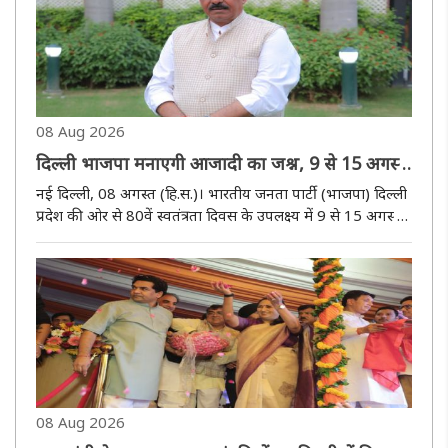
08 Aug 2026
दिल्ली भाजपा मनाएगी आजादी का जश्न, 9 से 15 अगस्त
तक होंगे कार्यक्रम
नई दिल्ली, 08 अगस्त (हि.स.)। भारतीय जनता पार्टी (भाजपा) दिल्ली
प्रदेश की ओर से 80वें स्वतंत्रता दिवस के उपलक्ष्य में 9 से 15 अगस्त
तक जिला एवं मंडल स्तर पर विभिन्न कार्यक्रमों का आयोजन किया
जाएगा। इनमें तिरंगा यात्रा, शहीद स्मारकों की स्वच्छता एवं..
08 Aug 2026