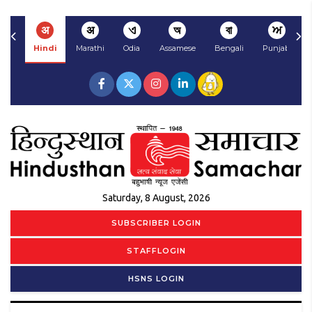
अ
अ
ଏ
অ
বা
ਅ
Hindi
Marathi
Odia
Assamese
Bengali
Punjabi
Saturday, 8 August, 2026
SUBSCRIBER LOGIN
STAFFLOGIN
HSNS LOGIN