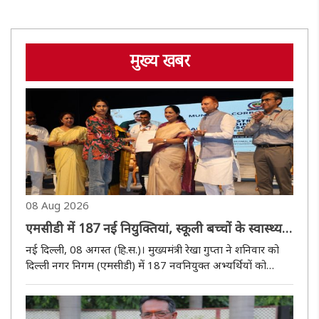
मुख्य खबर
08 Aug 2026
एमसीडी में 187 नई नियुक्तियां, स्कूली बच्चों के स्वास्थ्य
की निगरानी के लिए मेडिकल स्क्रीनिंग पोर्टल शुरू
नई दिल्ली, 08 अगस्त (हि.स.)। मुख्यमंत्री रेखा गुप्ता ने शनिवार को
दिल्ली नगर निगम (एमसीडी) में 187 नवनियुक्त अभ्यर्थियों को
नियुक्ति पत्र प्रदान किए गए। इनमें 17 स्पेशल एजुकेटर भी शामिल हैं।
इस अवसर पर उन्होंने निगम विद्यालयों में पढ़ने वाले बच्चो..