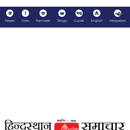
अ
ا
ಆ
ఆ
આ
A
എ
Nepali
Urdu
Kannada
Telugu
Gujrati
English
Malayalam