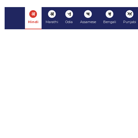
अ
अ
ଏ
অ
বা
ਅ
Hindi
Marathi
Odia
Assamese
Bengali
Punjabi