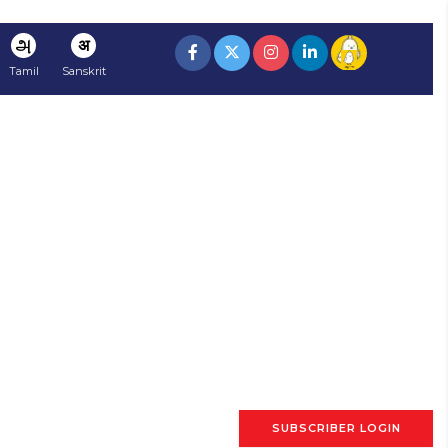
அ
अ
Tamil
Sanskrit
SUBSCRIBER LOGIN