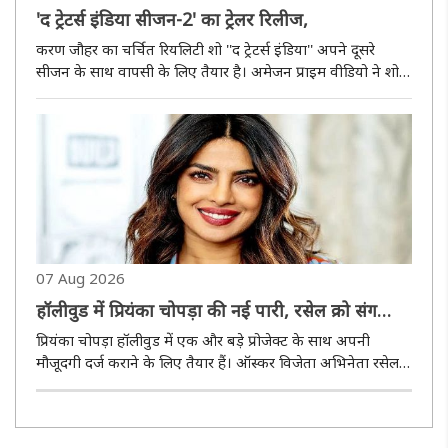
'द ट्रेटर्स इंडिया सीजन-2' का ट्रेलर रिलीज,
करण जौहर का चर्चित रियलिटी शो ''द ट्रेटर्स इंडिया'' अपने दूसरे
सीजन के साथ वापसी के लिए तैयार है। अमेजन प्राइम वीडियो ने शो में
शामिल प्रतियोगियों के चेहरों से पर्दा हटाने के बाद अब इसका नया
ट्रेलर भी जारी कर दिया है। पिछले सीजन की तरह इस बार भी ..
07 Aug 2026
हॉलीवुड में प्रियंका चोपड़ा की नई पारी, रसेल क्रो संग
साझा करेंगी स्क्रीन
प्रियंका चोपड़ा हॉलीवुड में एक और बड़े प्रोजेक्ट के साथ अपनी
मौजूदगी दर्ज कराने के लिए तैयार हैं। ऑस्कर विजेता अभिनेता रसेल
क्रो और प्रियंका आगामी साइंस-फिक्शन एक्शन थ्रिलर ''ब्लूफ्लाई'' में
पहली बार एक साथ नजर आएंगे। फिल्म का निर्देशन निमरॉड एंट..