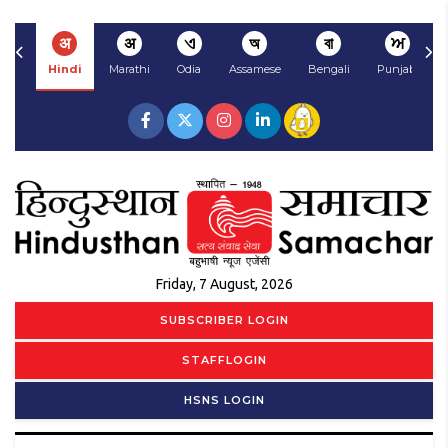
अ
अ
ଏ
অ
বা
ਅ
Hindi
Marathi
Odia
Assamese
Bengali
Punjabi
Friday, 7 August, 2026
SUBSCRIBER LOGIN
STAFFLOGIN
HSNS LOGIN