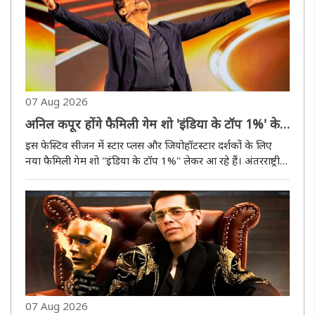
07 Aug 2026
अनिल कपूर होंगे फैमिली गेम शो 'इंडिया के टॉप 1%' के
होस्ट, 5 सितंबर से शुरू होगा
इस फेस्टिव सीजन में स्टार प्लस और जियोहॉटस्टार दर्शकों के लिए
नया फैमिली गेम शो ''इंडिया के टॉप 1%'' लेकर आ रहे हैं। अंतरराष्ट्रीय
स्तर पर लोकप्रिय फॉर्मेट ''द 1% क्लब'' पर आधारित इस शो का भारत
में प्रीमियर 5 सितंबर से होगा। नीदरलैंड्स, जर्मन..
07 Aug 2026