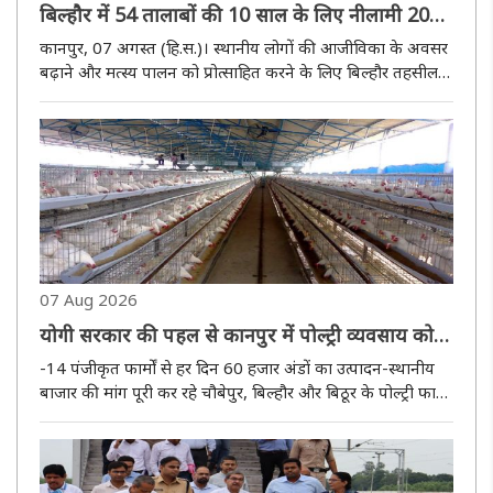
बिल्हौर में 54 तालाबों की 10 साल के लिए नीलामी 20
अगस्त को : मनीष कुमार
कानपुर, 07 अगस्त (हि.स.)। स्थानीय लोगों की आजीविका के अवसर
बढ़ाने और मत्स्य पालन को प्रोत्साहित करने के लिए बिल्हौर तहसील
क्षेत्र के 54 तालाबों, पोखरों, जलाशयों एवं जल प्रणालियों का 10
वर्षीय पट्टा आवंटित किया जाएगा। यह बातें शुक्रवार को
उपजिलाधिका..
07 Aug 2026
योगी सरकार की पहल से कानपुर में पोल्ट्री व्यवसाय को
मिली नई रफ्तार
-14 पंजीकृत फार्मों से हर दिन 60 हजार अंडों का उत्पादन-स्थानीय
बाजार की मांग पूरी कर रहे चौबेपुर, बिल्हौर और बिठूर के पोल्ट्री फार्म-
ग्रामीण अर्थव्यवस्था को मजबूती, कुक्कुट विकास नीति से युवाओं को
मिल रहा रोजगार कानपुर, 07 अगस्त (हि.स.)। उत्तर ..