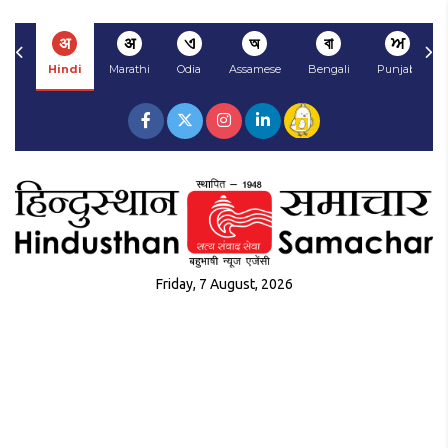
अ
अ
ଏ
অ
বা
ਅ
Hindi
Marathi
Odia
Assamese
Bengali
Punjabi
Friday, 7 August, 2026