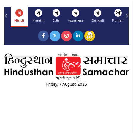
अ
अ
ଏ
অ
বা
ਅ
Hindi
Marathi
Odia
Assamese
Bengali
Punjabi
Friday, 7 August, 2026