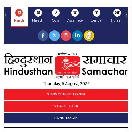
अ
अ
ଏ
অ
বা
ਅ
Hindi
Marathi
Odia
Assamese
Bengali
Punjabi
Thursday, 6 August, 2026
SUBSCRIBER LOGIN
STAFFLOGIN
HSNS LOGIN