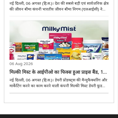
13,492 करोड़ रुपये हुआ
नई दिल्ली, 06 अगस्त (हि.स.)। देश की सबसे बड़ी एवं सार्वजनिक क्षेत्र
की जीवन बीमा कंपनी भारतीय जीवन बीमा निगम (एलआईसी) ने
चालू वित्त वर्ष 2026-27 की पहली तिमाही (अप्रैल-जून) के नतीजे
का ऐलान कर दिया है। पहली तिमाही में एलआईसी का शुद्ध लाभ यानी
मुना..
06 Aug 2026
मिल्की मिस्ट के आईपीओ का फिक्स हुआ प्राइस बैंड, 11
अगस्त को होगी लॉन्चिंग
नई दिल्ली, 06 अगस्त (हि.स.)। डेयरी प्रोडक्ट्स की मैन्युफैक्चरिंग और
मार्केटिंग करने का काम करने वाली कंपनी मिल्की मिस्ट डेयरी फूड
लिमिटेड के पब्लिक इश्यू (आईपीओ) के लिए प्राइस बैंड और उसके
लॉट साइज की घोषणा कर दी गई है। इस आईपीओ में बोली लगाने के
..