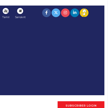
அ
अ
Tamil
Sanskrit
SUBSCRIBER LOGIN