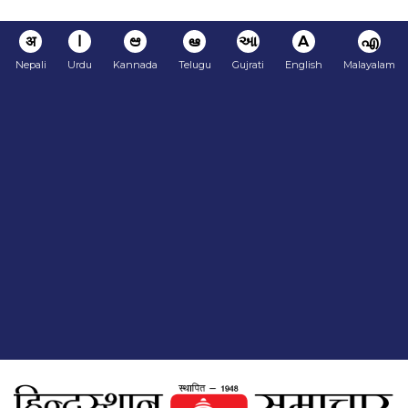
अ
ا
ಆ
ఆ
આ
A
എ
Nepali
Urdu
Kannada
Telugu
Gujrati
English
Malayalam