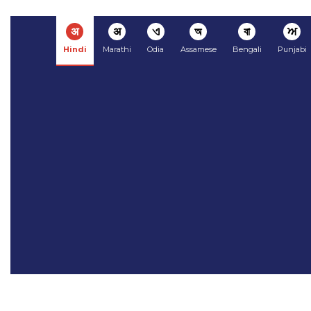
अ
अ
ଏ
অ
বা
ਅ
Hindi
Marathi
Odia
Assamese
Bengali
Punjabi