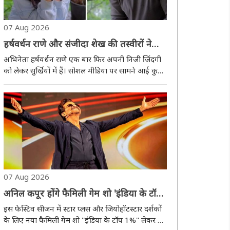
07 Aug 2026
हर्षवर्धन राणे और संजीदा शेख की तस्वीरों ने
रिश्तों को लेकर चर्चाओं को किया तेज
अभिनेता हर्षवर्धन राणे एक बार फिर अपनी निजी जिंदगी
को लेकर सुर्खियों में हैं। सोशल मीडिया पर सामने आई कुछ
तस्वीरों के बाद उनके और अभिनेत्री संजीदा शेख के रिश्ते
को लेकर चर्चाएं तेज हो गई हैं। हालांकि, दोनों कलाकारों ने
अब तक इस विषय पर कोई आधिकारिक..
07 Aug 2026
अनिल कपूर होंगे फैमिली गेम शो 'इंडिया के टॉप
1%' के होस्ट, 5 सितंबर से शुरू होगा
इस फेस्टिव सीजन में स्टार प्लस और जियोहॉटस्टार दर्शकों
के लिए नया फैमिली गेम शो ''इंडिया के टॉप 1%'' लेकर आ