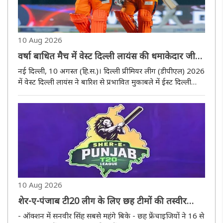
10 Aug 2026
वर्षा बाधित मैच में वेस्ट दिल्ली लायंस की धमाकेदार जीत,
ईस्ट दिल्ली राइडर्स को 8 विकेट से हराया
नई दिल्ली, 10 अगस्त (हि.स.)। दिल्ली प्रीमियर लीग (डीपीएल) 2026
में वेस्ट दिल्ली लायंस ने बारिश से प्रभावित मुकाबले में ईस्ट दिल्ली
राइडर्स को आठ विकेट से शिकस्त दी। अरुण जेटली स्टेडियम में खेले
गए मैच में बारिश के कारण मुकाबला छोटा कर दिया गया। ..
10 Aug 2026
शेर-ए-पंजाब टी20 लीग के लिए छह टीमों की तस्वीर
साफ, गिल से अर्शदीप तक कई बड़े नाम मैदान में
- ऑक्शन में सनवीर सिंह सबसे महंगे बिके - छह फ्रेंचाइजियों ने 16 से