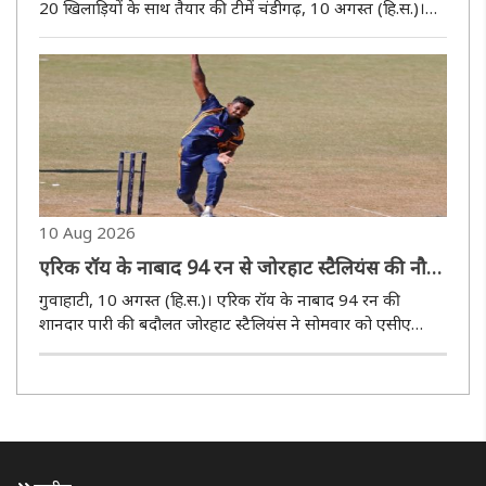
20 खिलाड़ियों के साथ तैयार की टीमें चंडीगढ़, 10 अगस्त (हि.स.)।
शेर-ए-पंजाब टी20 लीग के आगामी सत्र को लेकर सभी छह टीमों के
स्क्वॉड पूरे हो गए हैं। हाल ही में हुए खिलाड़ियों के ऑक्श..
10 Aug 2026
एरिक रॉय के नाबाद 94 रन से जोरहाट स्टैलियंस की नौ
विकेट से शानदार जीत
गुवाहाटी, 10 अगस्त (हि.स.)। एरिक रॉय के नाबाद 94 रन की
शानदार पारी की बदौलत जोरहाट स्टैलियंस ने सोमवार को एसीए
स्टेडियम में असम प्रीमियर लीग 2026 के 19वें मुकाबले में तेजपुर
टाइटंस को नौ विकेट से हरा दिया। इस जीत के साथ जोरहाट स्टैलियंस
अंक तालिका..