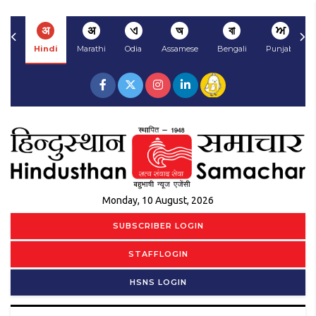
अ
अ
ଏ
অ
বা
ਅ
Hindi
Marathi
Odia
Assamese
Bengali
Punjabi
Monday, 10 August, 2026
SUBSCRIBER LOGIN
STAFFLOGIN
HSNS LOGIN