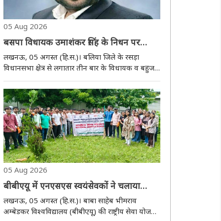
05 Aug 2026
बसपा विधायक उमाशंकर सिंह के निधन पर
सतीश महाना, मुख्यमंत्री याेगी और मायावती ने
लखनऊ, 05 अगस्त (हि.स.)। बलिया जिले के रसड़ा
जताई शोक संवेदना
विधानसभा क्षेत्र से लगातार तीन बार के विधायक व बहुजन
समाज पार्टी (बसपा) के वरिष्ठ नेता उमाशंकर सिंह का
बुधवार शाम दिल्ली में निधन हो गया। उनके निधन पर
विधानसभा अध्यक्ष सतीश महाना, उत्तर प्रदेश के मुख्यमंत..
05 Aug 2026
बीबीएयू में एनएसएस स्वयंसेवकों ने चलाया
स्वच्छता अभियान, स्वच्छता का संदेश दिया
लखनऊ, 05 अगस्त (हि.स.)। बाबा साहेब भीमराव
अम्बेडकर विश्वविद्यालय (बीबीएयू) की राष्ट्रीय सेवा योजना