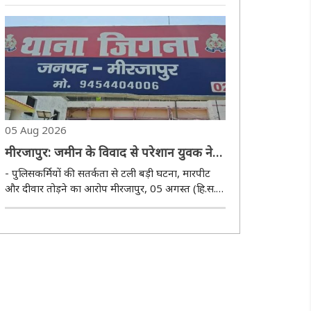
(एनएसएस) इकाइयों की ओर से ''स्वच्छता पखवाड़ा'' के
अंतर्गत विश्वविद्यालय परिसर में स्वच्छता बुधवार को सफाई
अभियान चलाया गया। इसके तहत स्वयंसेवकों ..
05 Aug 2026
मीरजापुर: जमीन के विवाद से परेशान युवक ने
थाने में किया आत्मदाह का प्रयास, पुलिस ने
- पुलिसकर्मियों की सतर्कता से टली बड़ी घटना, मारपीट
बचाई जान
और दीवार तोड़ने का आरोप मीरजापुर, 05 अगस्त (हि.स.)।
उत्तर प्रदेश के मीरजापुर जिले में जिगना थाना परिसर में
बुधवार शाम उस समय अफरा-तफरी मच गई, जब जमीन
विवाद से परेशान एक युवक ने अपने ऊपर पेट्रोल ..