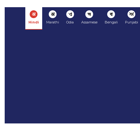
अ
अ
ଏ
অ
বা
ਅ
Hindi
Marathi
Odia
Assamese
Bengali
Punjabi