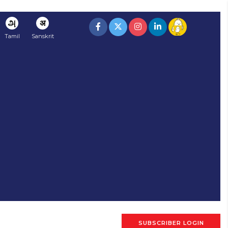
அ
अ
Tamil
Sanskrit
SUBSCRIBER LOGIN