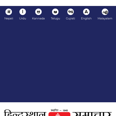
अ
ا
ಆ
ఆ
આ
A
എ
Nepali
Urdu
Kannada
Telugu
Gujrati
English
Malayalam