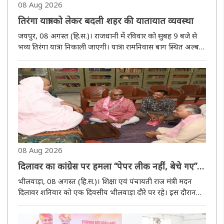
08 Aug 2026
तिरंगा यात्रा को लेकर बदली शहर की यातायात व्यवस्था
जयपुर, 08 अगस्त (हि.स.)। राजधानी में रविवार को सुबह 9 बजे से
भव्य तिरंगा यात्रा निकाली जाएगी। यात्रा रामनिवास बाग स्थित अल्बर्ट
हॉल के सामने से रवाना होकर रामनिवास बाग चौराहा और सांगानेरी
गेट होते हुए बड़ी चौपड़ पहुंचेगी। यहां यात्रा विशाल सभा में..
08 Aug 2026
दिलावर का कांग्रेस पर हमला “पेपर लीक नहीं, बेचे गए”,
पंचायत चुनाव में भाजपा की जीत का दावा
भीलवाड़ा, 08 अगस्त (हि.स.)। शिक्षा एवं पंचायती राज मंत्री मदन
दिलावर शनिवार को एक दिवसीय भीलवाड़ा दौरे पर रहे। इस दौरान
उन्होंने धार्मिक स्थलों पर दर्शन-पूजन करने के साथ विभिन्न स्थानों पर
पौधारोपण कार्यक्रमों में हिस्सा लिया और सरकारी स्कूलों की ..