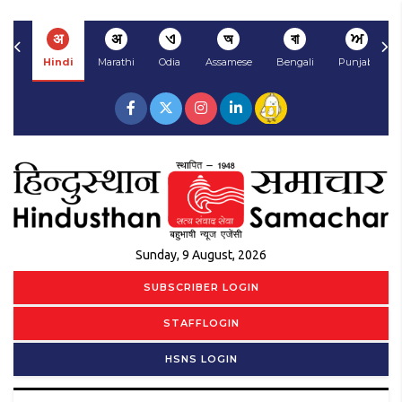
अ
अ
ଏ
অ
বা
ਅ
Hindi
Marathi
Odia
Assamese
Bengali
Punjabi
Sunday, 9 August, 2026
SUBSCRIBER LOGIN
STAFFLOGIN
HSNS LOGIN