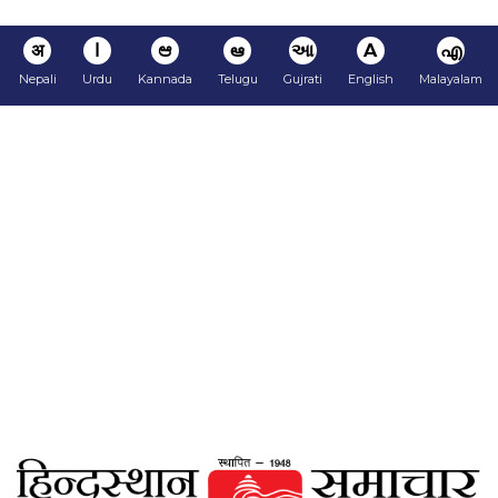
अ
ا
ಆ
ఆ
આ
A
എ
Nepali
Urdu
Kannada
Telugu
Gujrati
English
Malayalam