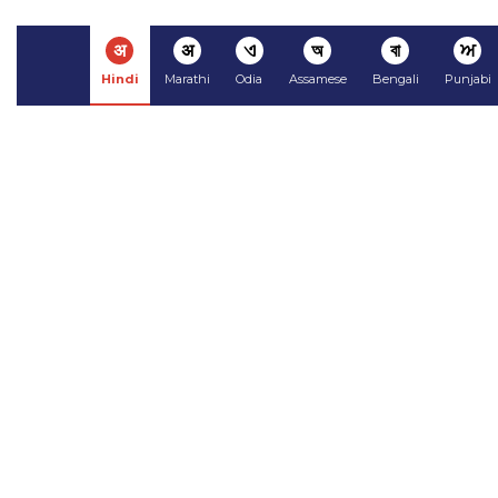
अ
अ
ଏ
অ
বা
ਅ
Hindi
Marathi
Odia
Assamese
Bengali
Punjabi