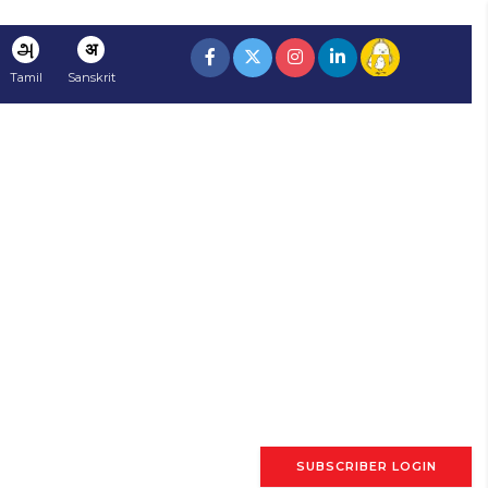
அ
अ
Tamil
Sanskrit
SUBSCRIBER LOGIN