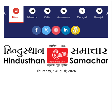
अ
अ
ଏ
অ
বা
ਅ
Hindi
Marathi
Odia
Assamese
Bengali
Punjabi
Thursday, 6 August, 2026