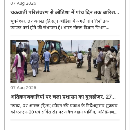
07 Aug 2026
चक्रवाती परिसंचरण से ओडिशा में पांच दिन तक बारिश
के आसार, आईएमडी ने जारी किया ऑरेंज अलर्ट
भुवनेश्वर, 07 अगस्त (हि.स.)। ओडिशा में अगले पांच दिनों तक
व्यापक वर्षा होने की संभावना है। भारत मौसम विज्ञान विभाग
(आईएमडी) ने शुक्रवार को यह जानकारी दी। सक्रिय चक्रवाती
परिसंचरण के प्रभाव से राज्य के कई हिस्सों में हल्की से मध्यम बारिश
के साथ गरज-..
07 Aug 2026
अतिक्रमणकारियों पर चला प्रशासन का बुलडोजर, 27
दुकाने ध्वस्त
नवादा, 07 अगस्त (हि.स.)।डीएम रवि प्रकाश के निर्देशानुसार शुक्रवार
को एनएच-20 एवं सर्विस रोड पर अवैध वाहन पार्किंग, अतिक्रमण
एवं अनियमित वाहन परिचालन के विरुद्ध विशेष अभियान के तहत
खरांट मोड़ पर सघन कार्रवाई की गई। जिला परिवहन पदाधिकारी