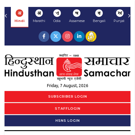
अ
अ
ଏ
অ
বা
ਅ
Hindi
Marathi
Odia
Assamese
Bengali
Punjabi
Friday, 7 August, 2026
SUBSCRIBER LOGIN
STAFFLOGIN
HSNS LOGIN