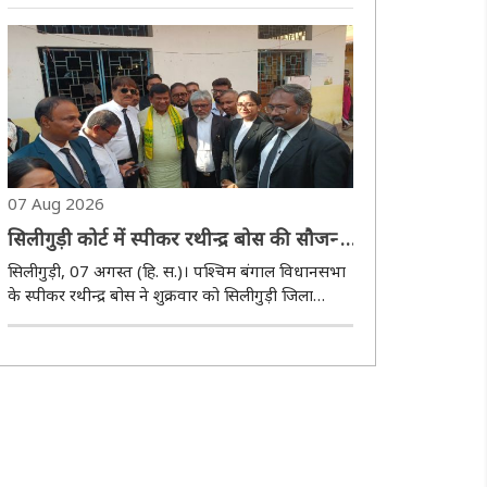
शव रेलवे ट्रैक से बरामद होने के बाद इलाके में सनसनी फैल
गई। मृतक की पहचान कमल सेनापति (53) के रूप में हुई
है, जो रेलवे में पब्लिक वर्क्स..
07 Aug 2026
सिलीगुड़ी कोर्ट में स्पीकर रथीन्द्र बोस की सौजन्य
मुलाकात
सिलीगुड़ी, 07 अगस्त (हि. स.)। पश्चिम बंगाल विधानसभा
के स्पीकर रथीन्द्र बोस ने शुक्रवार को सिलीगुड़ी जिला
अदालत में सौजन्य मुलाकात की। सूत्रों के अनुसार,
कूचबिहार से लौटते समय वे अचानक अदालत पहुंच गए,
जहां उन्होंने मौजूद वकीलों के साथ विभिन्न महत्..