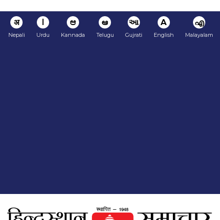
अ
ا
ಆ
ఆ
આ
A
എ
Nepali
Urdu
Kannada
Telugu
Gujrati
English
Malayalam