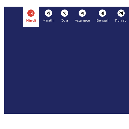
अ
अ
ଏ
অ
বা
ਅ
Hindi
Marathi
Odia
Assamese
Bengali
Punjabi