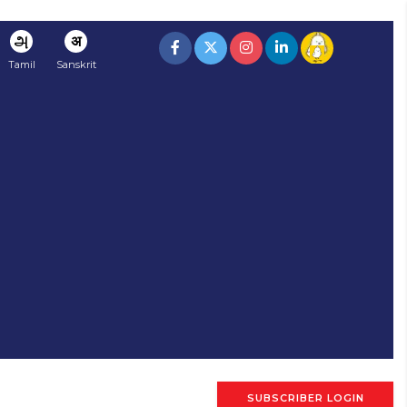
அ
अ
Tamil
Sanskrit
SUBSCRIBER LOGIN