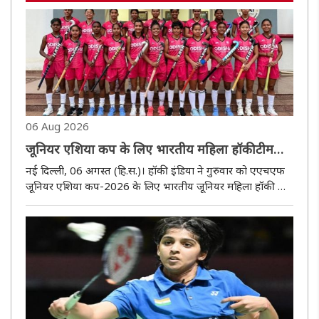
06 Aug 2026
जूनियर एशिया कप के लिए भारतीय महिला हॉकी टीम
घोषित, शिलेइमा चानू कप्तान
नई दिल्ली, 06 अगस्त (हि.स.)। हॉकी इंडिया ने गुरुवार को एएचएफ
जूनियर एशिया कप-2026 के लिए भारतीय जूनियर महिला हॉकी टीम
की घोषणा कर दी। यह टूर्नामेंट 30 अगस्त से 13 सितंबर तक चीन के
मोकी में खेला जाएगा। टीम में 18 खिलाड़ियों को शामिल किया गया है,
..