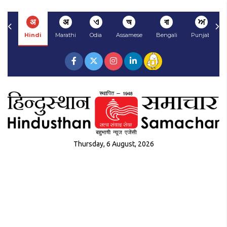
अ
अ
ଏ
অ
বা
ਅ
Hindi
Marathi
Odia
Assamese
Bengali
Punjabi
Thursday, 6 August, 2026