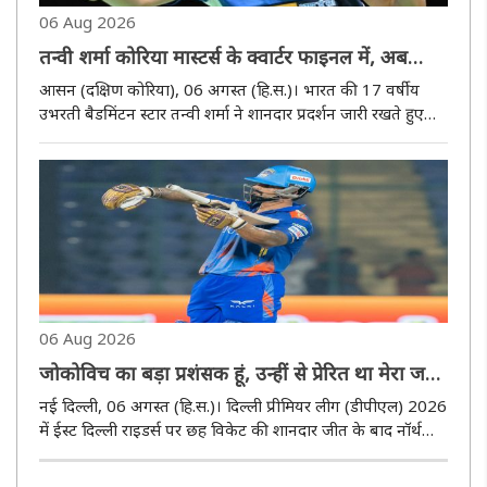
06 Aug 2026
तन्वी शर्मा कोरिया मास्टर्स के क्वार्टर फाइनल में, अब
रक्षिता रामराज से होगी भिड़ंत
आसन (दक्षिण कोरिया), 06 अगस्त (हि.स.)। भारत की 17 वर्षीय
उभरती बैडमिंटन स्टार तन्वी शर्मा ने शानदार प्रदर्शन जारी रखते हुए
कोरिया मास्टर्स 2026 के महिला एकल क्वार्टर फाइनल में प्रवेश कर
लिया है। गुरुवार को खेले गए दूसरे दौर के मुकाबले में तन्वी ..
06 Aug 2026
जोकोविच का बड़ा प्रशंसक हूं, उन्हीं से प्रेरित था मेरा जश्न
: सार्थक रंजन
नई दिल्ली, 06 अगस्त (हि.स.)। दिल्ली प्रीमियर लीग (डीपीएल) 2026
में ईस्ट दिल्ली राइडर्स पर छह विकेट की शानदार जीत के बाद नॉर्थ
दिल्ली स्ट्राइकर्स के कप्तान सार्थक रंजन ने अपनी मैच जिताऊ पारी
और अनोखे जश्न का राज खोला। उन्होंने बताया कि वह टेनिस ..