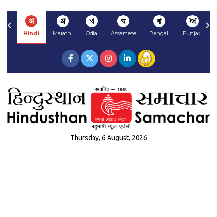
अ
अ
ଏ
অ
বা
ਅ
Hindi
Marathi
Odia
Assamese
Bengali
Punjabi
Thursday, 6 August, 2026