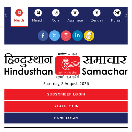
अ
अ
ଏ
অ
বা
ਅ
Hindi
Marathi
Odia
Assamese
Bengali
Punjabi
Saturday, 8 August, 2026
SUBSCRIBER LOGIN
STAFFLOGIN
HSNS LOGIN