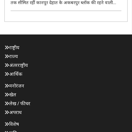
तक सीमित रहीं कानपुर देहात के अकबरपुर ब्लॉक की रहने वाली
श्वेता अब गांव में पशुपालकों की भरोसेमंद साथी बन चुकी हैं। योगी
सरकार के आजीविका मिशन से जुड़कर पशु सखी बनीं 32 वर्षीय
श्वेता ने पिछल..
राष्ट्रीय
राज्य
अंतरराष्ट्रीय
आर्थिक
मनोरंजन
खेल
लेख / फीचर
अपराध
विशेष