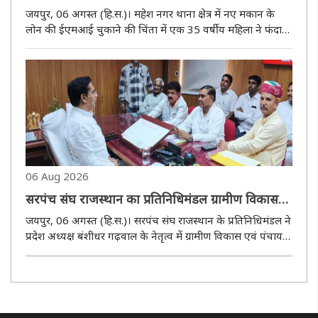
लगाकर की खुदकुशी
जयपुर, 06 अगस्त (हि.स.)। महेश नगर थाना क्षेत्र में नए मकान के
लोन की ईएमआई चुकाने की चिंता में एक 35 वर्षीय महिला ने फंदा
लगाकर आत्महत्या कर ली। मृतका मनीषा के नाम पर परिवार ने हाल
ही में 44 लाख रुपये का लोन लेकर 49 लाख रुपये में 86 गज का
मकान खरीद..
06 Aug 2026
सरपंच संघ राजस्थान का प्रतिनिधिमंडल ग्रामीण विकास
एवं पंचायत राज विभाग के अधिकारियों से मिला
जयपुर, 06 अगस्त (हि.स.)। सरपंच संघ राजस्थान के प्रतिनिधिमंडल ने
प्रदेश अध्यक्ष बंशीधर गढ़वाल के नेतृत्व में ग्रामीण विकास एवं पंचायत
राज विभाग के अधिकारियों से मुलाकात कर पंचायतों से जुड़ी विभिन्न
समस्याओं के शीघ्र समाधान की मांग रखी। प्रतिनिधिमंड..