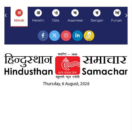
अ
अ
ଏ
অ
বা
ਅ
Hindi
Marathi
Odia
Assamese
Bengali
Punjabi
Thursday, 6 August, 2026