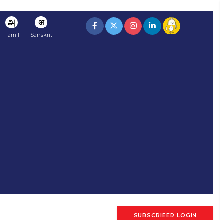
அ
अ
Tamil
Sanskrit
SUBSCRIBER LOGIN