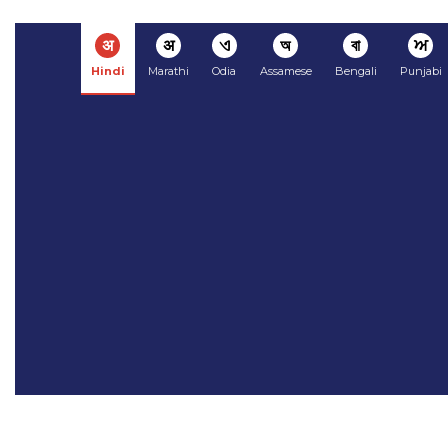
अ
अ
ଏ
অ
বা
ਅ
Hindi
Marathi
Odia
Assamese
Bengali
Punjabi