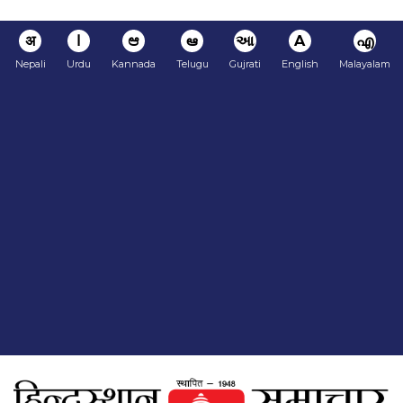
अ
ا
ಆ
ఆ
આ
A
എ
Nepali
Urdu
Kannada
Telugu
Gujrati
English
Malayalam